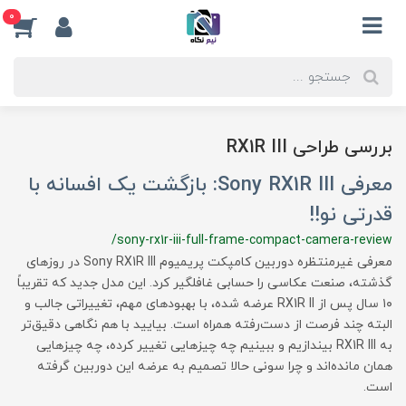
0
بررسی طراحی RX1R III
معرفی Sony RX1R III: بازگشت یک افسانه با
قدرتی نو!!
/sony-rx1r-iii-full-frame-compact-camera-review
معرفی غیرمنتظره دوربین کامپکت پریمیوم Sony RX1R III در روزهای
گذشته، صنعت عکاسی را حسابی غافلگیر کرد. این مدل جدید که تقریباً
۱۰ سال پس از RX1R II عرضه شده، با بهبودهای مهم، تغییراتی جالب و
البته چند فرصت از دست‌رفته همراه است. بیایید با هم نگاهی دقیق‌تر
به RX1R III بیندازیم و ببینیم چه چیزهایی تغییر کرده، چه چیزهایی
همان مانده‌اند و چرا سونی حالا تصمیم به عرضه این دوربین گرفته
است.