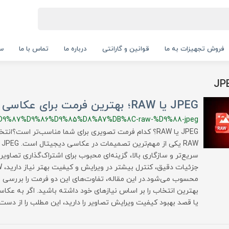
فروش تجهیزات به ما
قوانین و گارانتی
درباره ما
تماس با ما
سب
JPEG یا RAW؛ بهترین فرمت برای عکاسی چیست؟
D9%87%D9%86%D9%85%D8%A7%DB%8C-raw-%D9%88-jpeg
AW
سریع‌تر و سازگاری بالا، گزینه‌ای محبوب برای اشتراک‌گذاری تصاویر 
محسوب می‌شود.در این مقاله، تفاوت‌های این دو فرمت را بررسی می
بهترین انتخاب را بر اساس نیازهای خود داشته باشید. اگر به عکاس
یا قصد بهبود کیفیت ویرایش تصاویر را دارید، این مطلب را از دست