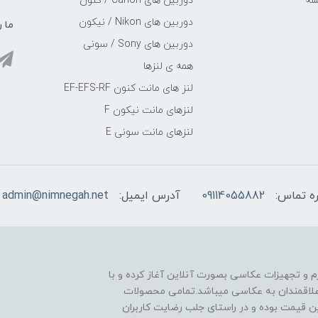
سه
دوربین های Canon / کنون
دوربین های Nikon / نیکون
ما ر
دوربین های Sony / سونی
همه ی لنزها
لنز های مانت کنون EF-EFS-RF
لنزهای مانت نیکون F
لنزهای مانت سونی E
ه تماس:
09114055882
آدرس ایمیل:
admin@nimnegah.net
ا از زمستان سال 1401 با فروش لوازم و تجهیزات عکاسی بصورت آنلاین آغاز کرده و با
 علاقمندان به عکاسی میباشد.تمامی محصولات
ین قیمت بوده و در راستای جلب رضایت کاربران