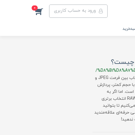
0
ورود به حساب کاربری
دخرید
/%D8%B1%D8%A7%
JPEG یا RAW؟ کدام فرمت تصویری برای شما مناسب‌تر است؟انتخاب بین فرمت JPEG و
R یکی از مهم‌ترین تصمیمات در عکاسی دیجیتال است. JPEG با حجم کمتر، پردازش
است. اما اگر به
جزئیات دقیق، کنترل بیشتر در ویرایش و کیفیت بهتر نیاز دارید، RAW انتخاب برتری
‌کنیم تا بتوانید
ی حرفه‌ای علاقه‌مندید
 ندهید!