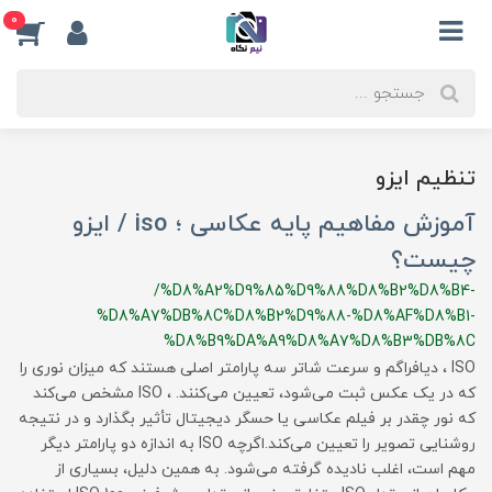
0
تنظیم ایزو
آموزش مفاهیم پایه عکاسی ؛ iso / ایزو
چیست؟
/%D8%A2%D9%85%D9%88%D8%B2%D8%B4-
%D8%A7%DB%8C%D8%B2%D9%88-%D8%AF%D8%B1-
%D8%B9%DA%A9%D8%A7%D8%B3%DB%8C
ISO ، دیافراگم و سرعت شاتر سه پارامتر اصلی هستند که میزان نوری را
که در یک عکس ثبت می‌شود، تعیین می‌کنند. ، ISO مشخص می‌کند
که نور چقدر بر فیلم عکاسی یا حسگر دیجیتال تأثیر بگذارد و در نتیجه
روشنایی تصویر را تعیین می‌کند.اگرچه ISO به اندازه دو پارامتر دیگر
مهم است، اغلب نادیده گرفته می‌شود. به همین دلیل، بسیاری از