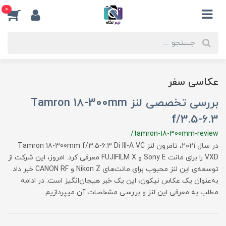
0
عکاسی سفر
بررسی تخصصی لنز Tamron 18-300mm
f/3.5-6.3
/tamron-18-300mm-review
در سال ۲۰۲۱، تامرون لنز Tamron 18-300mm f/3.5-6.3 Di III-A VC
VXD را برای مانت Sony E و FUJIFILM X معرفی کرد. امروز، این شرکت از
توسعه‌ی این لنز محبوب برای مانت‌های Nikon Z و CANON RF خبر داد.
به‌عنوان یک عکاس نیکون، این یک خبر هیجان‌انگیز است. در ادامه
مطلب به معرفی این لنز و بررسی مشخصات آن میپردازیم ...