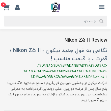
0
Nikon Z5 II Review
نگاهی به غول جدید نیکون ؛ Nikon Z5 II ؛
قدرت ، با قیمت مناسب !
/%D9%85%D8%B9%D8%B1%D9%81%DB%8C-
%D8%AF%D9%88%D8%B1%D8%A8%DB%8C%D9%86-
%D9%86%DB%8C%DA%A9%D9%88%D9%86-z5-ii
شرکت نیکون از جانشین دوربین فول‌فریم «سطح مبتدی» Z5، تقریباً
پنج سال پس از عرضه دوربین اصلی رونمایی کرد.درادامه به معرفی
مشخصات این دوربین جدید نیکون ازخانواده دوربین های بدون آینه
سری Z میپردازیم...