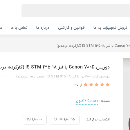
فروش تجهیزات به ما
قوانین و گارانتی
درباره ما
تماس با ما
سب
دوربین Canon 700D با لنز 18-135 IS STM (کارکرده؛ درحدنو)
دوربین کانن ۷۰۰دی با لنز 18-135 IS STM (دست دوم؛ درحدنو)
از 37
دسته :
Canon / کنون
انتخاب نوع لنز:
18-135 STM
18-200 IS