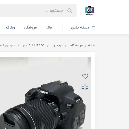
دسته بندی
خانه
فروشگاه
وبلاگ
خانه
فروشگاه
دوربین
Canon / کنون
دوربین Canon 700D با لنز 18-135 IS STM (کارکرده؛ درحدنو)