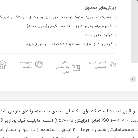
ویژگی‌های محصول
وضعیت محصول: استوک درحدنو؛ بدون لیزر و پیکسل سوختگی و هیچگون
اقلام همراه: باتری، شارژر، بند حمل گردنی (بدون جعبه)
کارکرد: ۷هزار شات
گارانتی: ۷ روز مهلت تست و ۶ ماه ضمانت از تاریخ خرید
امکان تحویل
امکان
۷ روز ضمانت
اکسپرس
پرداخت در
بازگشت
محل