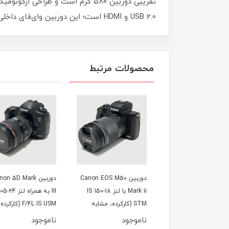
USB 2.0 و HDMI است؛ این دوربین وای‌فای داخلی ندارد. کانن 700Dمناسب برای عکاسی پرتره، طبیعت، و روزمره است و با لنزهای متنوع کانن EF/EF-S سازگار است.
محصولات مرتبط
دوربین Canon EOS M50
دوربین Canon 5D Mark
بدنه دوربین n 5D
Mark ii با لنز 18-150 IS
III به همراه لنز 24-105
Mark III Body (کارکر
STM (کارکرده، مشابه
F/4L IS USM (کارکرده؛
درحدنو)
ند)
درحدنو)
وجود
ناموجود
ناموجود