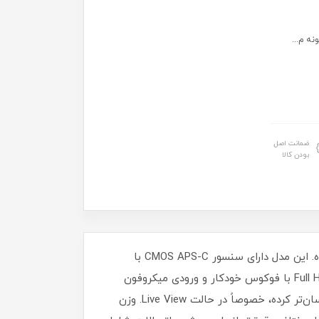
ه م...
ضمانت اصل
بودن کالا
دوربین Canon EOS 700D یک DSLR خوش‌ساخت و قابل اعتماد است که برای عکاسان مبتدی تا نیمه‌حرفه‌ای طراحی شده. این مدل دارای سنسور CMOS APS-C با
رزولوشن ۱۸ مگاپیکسل، پردازشگر DIGIC 5، و محدوده ISO 100-12800 (قابل افزایش تا 25600) است. قابلیت فیلم‌برداری Full HD با فوکوس خودکار و ورودی میکروفون
خارجی، آن را برای تولید محتوا نیز مناسب می‌کند. صفحه‌نمایش لمسی و چرخان ۳ اینچی، استفاده از دوربین را بسیار آسان‌تر کرده، خصوصاً در حالت Live View. وزن