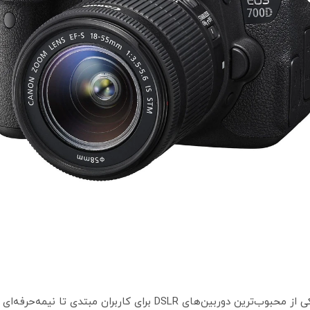
دوربین Canon EOS 700D یا همان Rebel T5i یکی از محبوب‌ترین دوربین‌