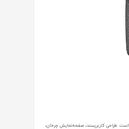
های DSLR برای کاربران مبتدی تا نیمه‌حرفه‌ای است. طراحی کاربرپسند، صفحه‌نمایش چرخان،