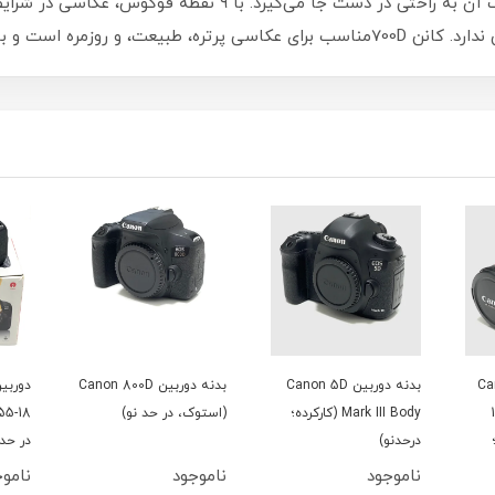
تقریبی دوربین ۵۸۰ گرم است و طراحی ارگونومیک آن به راحتی در 
Cano
بدنه دوربین Canon 800D
دوربین Canon 800D با لنز
ده؛
(استوک، در حد نو)
18-55 IS STM (استوک،
در حد نو)
تمیز)
ناموجود
ناموجود
ناموج