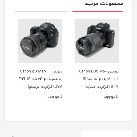
محصولات مرتبط
Canon EOS
دوربین Canon 5D Mark III
دوربین Canon 700D با لنز
Mark ii با لنز 18-150 IS
به همراه لنز 24-105 F/4L IS
18-135 IS STM (کارکرده؛
شابه
USM (کارکرده؛ درحدنو)
درحدنو)
ناموجود
ناموجود