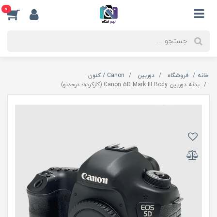
0
خانه
فروشگاه
دوربین
Canon / کنون
بدنه دوربین Canon 5D Mark III Body (کارکرده؛ درحدنو)