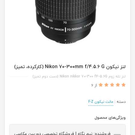
لنز نیکون Nikon 70-300mm f/4.5.6 G (کارکرده، تمیز)
لنز تله زوم Nikon nikkor 70-300 f4-5.6G (دست دوم تمیز)
از 6
دسته :
مانت نیکون F-Z
ویژگی‌های محصول
فروشنده: نیم نگاه | فروشگاه تخصصی دوربین عکاسی