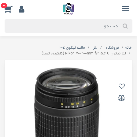
0
خانه
فروشگاه
لنز
مانت نیکون F-Z
لنز نیکون Nikon 70-300mm f/4.5.6 G (کارکرده، تمیز)