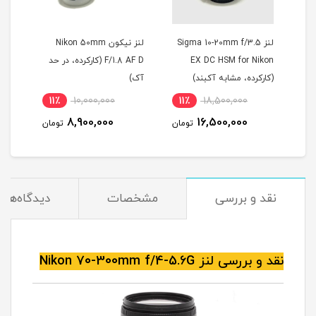
لنز Sigma 10-20mm f/3.5
لنز نیکون Nikon 50mm
EX DC HSM for Nikon
F/1.8 AF D (کارکرده، در حد
G ED
(کارکرده، مشابه آکبند)
آک)
آکبن
11٪
10,000,000
11٪
18,500,000
1
8,900,000
16,500,000
مان
تومان
تومان
نقد و بررسی
مشخصات
دیدگاه‌ها
نقد و بررسی لنز Nikon 70-300mm f/4-5.6G