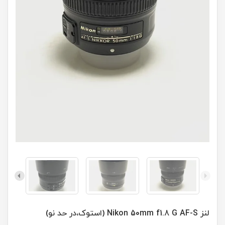
لنز Nikon 50mm f1.8 G AF-S (استوک،در حد نو)