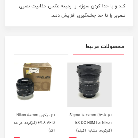
کند و با جدا کردن سوژه از زمینه عکس جذابیت بصری
تصویر را تا حد چشمگیری افزایش دهد.
محصولات مرتبط
لنز Sigma 10-20mm f/3.5
لنز نیکون Nikon 50mm
EX DC HSM for Nikon
F/1.8 AF D (کارکرده، در حد
G ED
(کارکرده، مشابه آکبند)
آک)