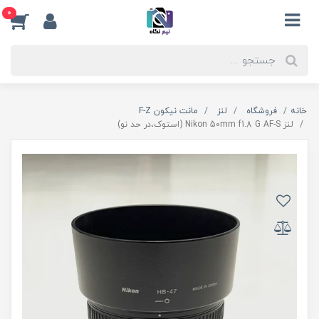
0
خانه
فروشگاه
لنز
مانت نیکون F-Z
لنز Nikon 50mm f1.8 G AF-S (استوک،در حد نو)