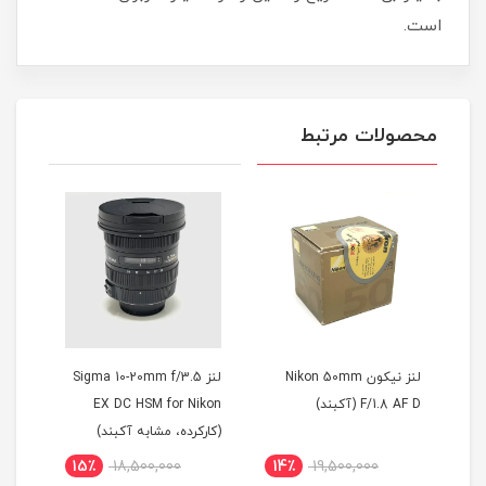
است.
محصولات مرتبط
Nik
لنز Sigma 10-20mm f/3.5
لنز نیکون Nikon 50mm
EX DC HSM for Nikon
F/1.8 AF D (کارکرده، در حد
ED
(کارکرده، مشابه آکبند)
آک)
آک
11٪
10,000,000
15٪
18,500,000
14٪