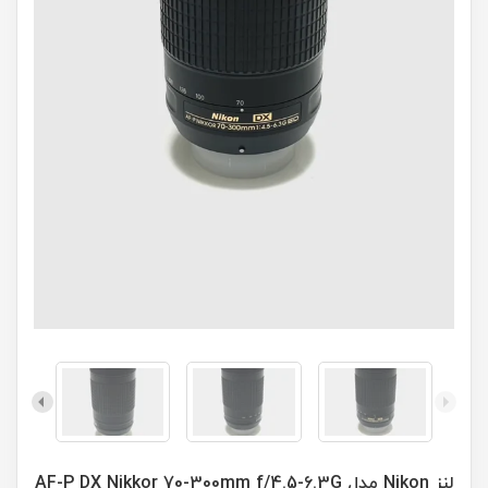
لنز Nikon مدل AF-P DX Nikkor 70-300mm f/4.5-6.3G