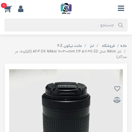
0
خانه
فروشگاه
لنز
مانت نیکون F-Z
لنز Nikon مدل AF-P DX Nikkor 70-300mm f/4.5-6.3G ED (کارکرده، در
حدآک)