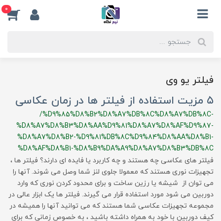
0
فیلتر یو وی
۵ مزیت استفاده از فیلتر ها در زمان عکاسی
/%D9%85%D8%B2%D8%A7%DB%8C%D8%A7%DB%8C-
%D8%A7%D8%B3%D8%AA%D9%81%D8%A7%D8%AF%D9%87-
%D8%A7%D8%B2-%D9%81%DB%8C%D9%84%D8%AA%D8%B1-
%D8%AF%D8%B1-%D8%B9%DA%A9%D8%A7%D8%B3%DB%8C
فیلتر های عکاسی چه هستند و چه کاربرد یا فایده ای دارند؟ فیلتر ها ،
تجهیزات نوری هستند که معمولا جلوی لنز شما وصل می شوند. آنها را
می توان از شیشه یا رزین ساخت و برای محدود کردن نوری که وارد
دوربین می شود مورد استفاده قرار می گیرند. فیلتر ها یک ابزار عالی در
مجموعه تجهیزات عکاسی شما هستند که می توانید آنها را همیشه در
کیف دوربین با خود به همراه داشته باشید ، به خصوص زمانی که برای