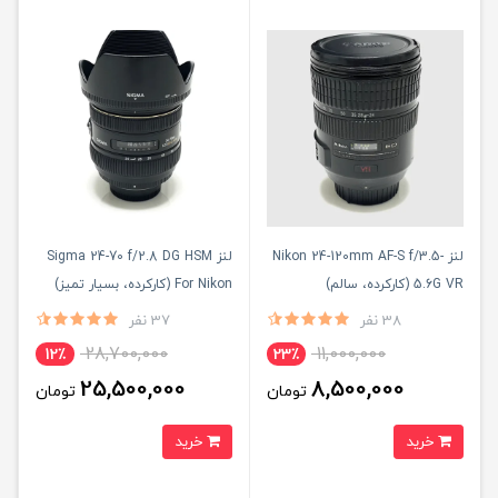
لنز Nikon 24-120mm AF-S f/3.5-
لنز Sigma 24-70 f/2.8 DG HSM
5.6G VR (کارکرده، سالم)
For Nikon (کارکرده، بسیار تمیز)
38 نفر
37 نفر
28,700,000
11,000,000
12٪
23٪
25,500,000
8,500,000
تومان
تومان
خرید
خرید