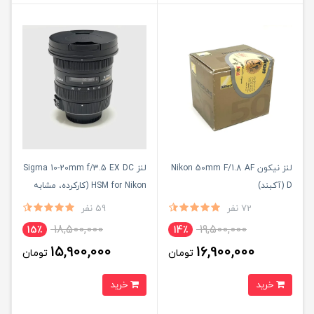
لنز نیکون Nikon 50mm F/1.8 AF
لنز Sigma 10-20mm f/3.5 EX DC
D (آکبند)
HSM for Nikon (کارکرده، مشابه
آکبند)
72 نفر
59 نفر
18,500,000
19,500,000
15٪
14٪
15,900,000
16,900,000
تومان
تومان
خرید
خرید