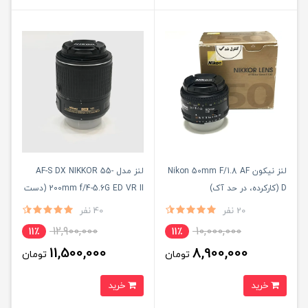
لنز نیکون Nikon 50mm F/1.8 AF
لنز مدل AF-S DX NIKKOR 55-
D (کارکرده، در حد آک)
200mm f/4-5.6G ED VR II (دست
دوم، مشابه آکبند)
20 نفر
40 نفر
12,900,000
10,000,000
11٪
11٪
11,500,000
8,900,000
تومان
تومان
خرید
خرید