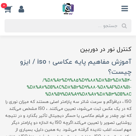
0
کنترل نور در دوربین
آموزش مفاهیم پایه عکاسی ؛ iso / ایزو
چیست؟
/%D8%A2%D9%85%D9%88%D8%B2%D8%B4-
%D8%A7%DB%8C%D8%B2%D9%88-%D8%AF%D8%B1-
%D8%B9%DA%A9%D8%A7%D8%B3%DB%8C
ISO ، دیافراگم و سرعت شاتر سه پارامتر اصلی هستند که میزان نوری را
که در یک عکس ثبت می‌شود، تعیین می‌کنند. ، ISO مشخص می‌کند
که نور چقدر بر فیلم عکاسی یا حسگر دیجیتال تأثیر بگذارد و در نتیجه
روشنایی تصویر را تعیین می‌کند.اگرچه ISO به اندازه دو پارامتر دیگر
مهم است، اغلب نادیده گرفته می‌شود. به همین دلیل، بسیاری از