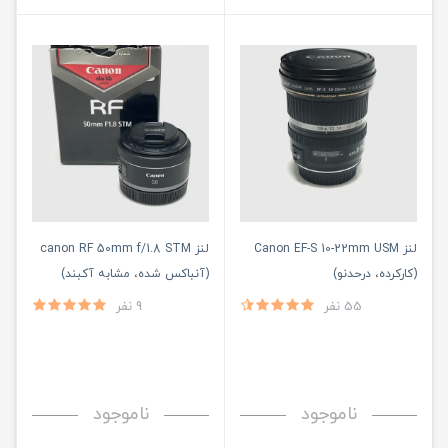
لنز Canon EF-S 10-22mm USM
لنز canon RF 50mm f/1.8 STM
(کارکرده، درحدنو)
(آنباکس شده، مشابه آکبند)
55 نفر
9 نفر
ناموجود
ناموجود