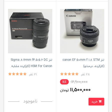
لنز canon EF 50mm f 1.8 STM
لنز Sigma 8-16mm f4.5-5.6 DC
(کارکرده، درحدنو)
HSM For Canon (کارکرده مشابه
آکبند)
28 نفر
21 نفر
12,900,000
11٪
11,500,000
تومان
ناموجود
خرید