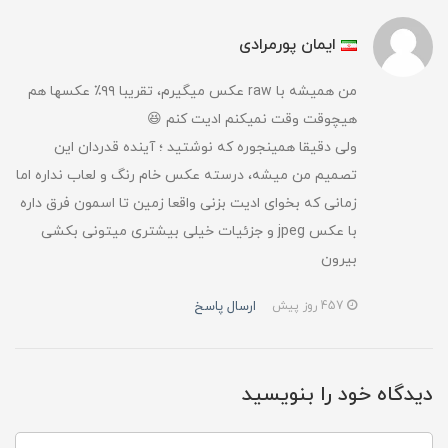
ایمان پورمرادی
من همیشه با raw عکس میگیرم، تقریبا ۹۹٪ عکسها هم
هیچوقت وقت نمیکنم ادیت کنم 😆
ولی دقیقا همینجوره که نوشتید ؛ آینده قدردان این
تصمیم من میشه، درسته عکس خام رنگ و لعاب نداره اما
زمانی که بخوای ادیت بزنی واقعا زمین تا اسمون فرق داره
با عکس jpeg و جزئیات خیلی بیشتری میتونی بکشی
بیرون
ارسال پاسخ
457 روز پیش
دیدگاه خود را بنویسید