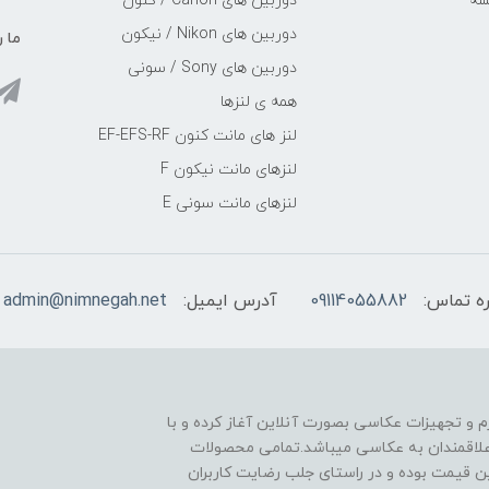
سه
دوربین های Canon / کنون
دوربین های Nikon / نیکون
ما ر
دوربین های Sony / سونی
همه ی لنزها
لنز های مانت کنون EF-EFS-RF
لنزهای مانت نیکون F
لنزهای مانت سونی E
ه تماس:
09114055882
آدرس ایمیل:
admin@nimnegah.net
ا از زمستان سال 1401 با فروش لوازم و تجهیزات عکاسی بصورت آنلاین آغاز کرده و با
 علاقمندان به عکاسی میباشد.تمامی محصولات
ین قیمت بوده و در راستای جلب رضایت کاربران