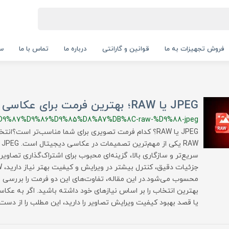
فروش تجهیزات به ما
قوانین و گارانتی
درباره ما
تماس با ما
سب
JPEG یا RAW؛ بهترین فرمت برای عکاسی چیست؟
D9%87%D9%86%D9%85%D8%A7%DB%8C-raw-%D9%88-jpeg
AW
سریع‌تر و سازگاری بالا، گزینه‌ای محبوب برای اشتراک‌گذاری تصاویر 
محسوب می‌شود.در این مقاله، تفاوت‌های این دو فرمت را بررسی می
بهترین انتخاب را بر اساس نیازهای خود داشته باشید. اگر به عکاس
یا قصد بهبود کیفیت ویرایش تصاویر را دارید، این مطلب را از دست