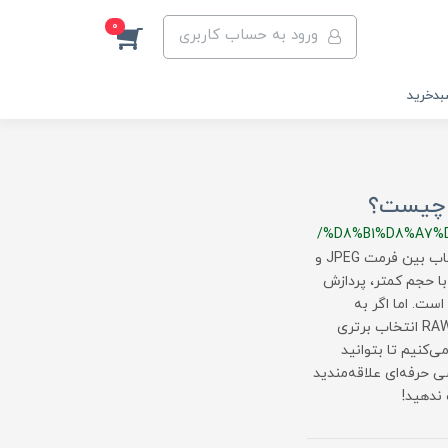
0
ورود به حساب کاربری
دخرید
/%D8%B1%D8%A7%
JPEG یا RAW؟ کدام فرمت تصویری برای شما مناسب‌تر است؟انتخاب بین فرمت JPEG و
R یکی از مهم‌ترین تصمیمات در عکاسی دیجیتال است. JPEG با حجم کمتر، پردازش
است. اما اگر به
جزئیات دقیق، کنترل بیشتر در ویرایش و کیفیت بهتر نیاز دارید، RAW انتخاب برتری
‌کنیم تا بتوانید
ی حرفه‌ای علاقه‌مندید
 ندهید!