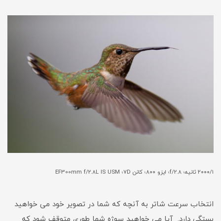
۲۰۰۰/۱ ثانیه؛ f/2.8؛ ایزو ۸۰۰؛ کانن ۷D؛ EF300mm f/2.8L IS USM
انتخاب سرعت شاتر به آنچه که شما در تصویر خود می خواهید
بستگی دارد. آیا می خواهید سوژه شما طوری متوقف شود که