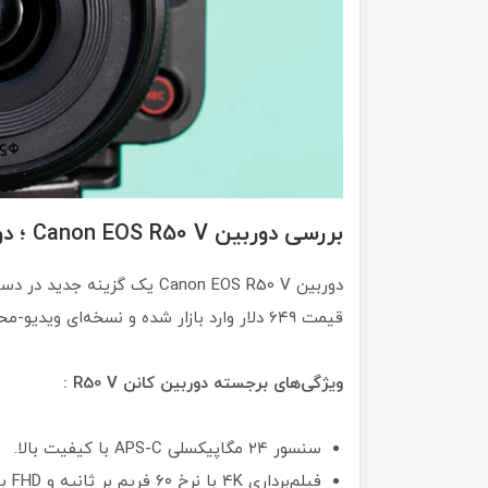
بررسی دوربین Canon EOS R50 V ؛ دوربینی جذاب برای تولیدکنندگان محتوا
دوربین Canon EOS R50 V یک گ
قیمت ۶۴۹ دلار وارد بازار شده و نسخه‌ای ویدیو-محور از مدل محبوب EOS R50 محسوب می‌شود.
ویژگی‌های برجسته دوربین کانن R50 V :
سنسور ۲۴ مگاپیکسلی APS-C با کیفیت بالا.
فیلم‌برداری 4K با نرخ ۶۰ فریم بر ثانیه و FHD با نرخ ۱۲۰ فریم بر ثانیه.