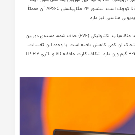
سطح مبتدی است که طراحی آن شبیه به یک DSLR کوچک است. سنسور ۲۴ مگاپیکسلی APS-C آن عمدتاً
دیویی مناسبی نیز دارد.
مدل R50 V بیشتر اجزای اصلی R50 را حفظ کرده، اما منظره‌یاب الکترونیکی (EVF) حذف شده، دسته‌ی دوربین
تحرک آن کمی کاهش یافته است. با وجود این تغییرات،
وزن R50 V تنها ۵ گرم کمتر از مدل قبلی است و ۳۲۳ گرم وزن دارد. شکاف کارت حافظه SD و باتری LP-E17