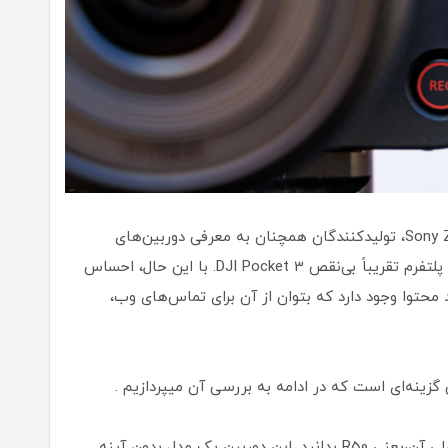
سال‌ها پس از موفقیت اولین دوربین‌های سری Sony ZV، تولیدکنندگان همچنان به معرفی دوربین‌های
مخصوص ولاگ ادامه می‌دهند، حتی با وجود عرضه پلتفرم تقریباً بی‌نقص DJI Pocket 3. با این حال، احساس
حتوا وجود دارد که بتوان از آن برای تماس‌های وب،
برای درک R50 V، ابتدا باید چند نکته درباره مدل قبلی آن،یعنی R50 بدانید. این دوربین یک مدل بدون آینه