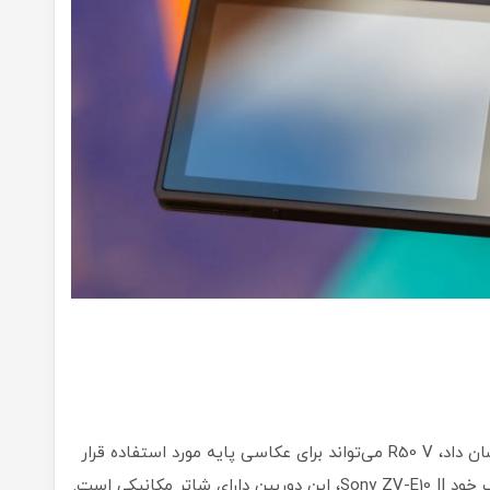
همان‌طور که کریس نیکولز در آزمایش‌های خود نشان داد، R50 V می‌تواند برای عکاسی پایه مورد استفاده قرار
گیرد. با وجود تمرکز این مدل بر ویدیو، برخلاف رقیب خود Sony ZV-E10 II، این دوربین دارای شاتر مکانیکی است.