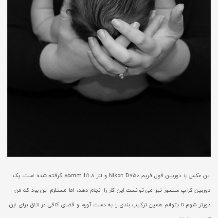
این عکس با دوربین فول فریم Nikon D750 و لنز ۸۵mm f/1.8 گرفته شده است. یک
دوربین کراپ سنسور نیز می توانست این کار را انجام دهد، اما مستلزم این بود که من
دورتر شوم تا بتوانم همین ترکیب بندی را به دست آورم و فضای کافی در اتاق برای این