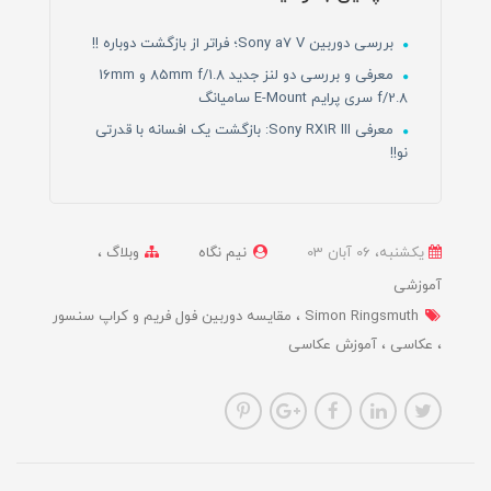
بررسی دوربین Sony a7 V؛ فراتر از بازگشت دوباره !!
معرفی و بررسی دو لنز جدید 85mm f/1.8 و 16mm
f/2.8 سری پرایم E-Mount سامیانگ
معرفی Sony RX1R III: بازگشت یک افسانه با قدرتی
نو!!
یکشنبه، 06 آبان 03
نیم نگاه
وبلاگ
آموزشی
Simon Ringsmuth
مقایسه دوربین فول فریم و کراپ سنسور
عکاسی
آموزش عکاسی