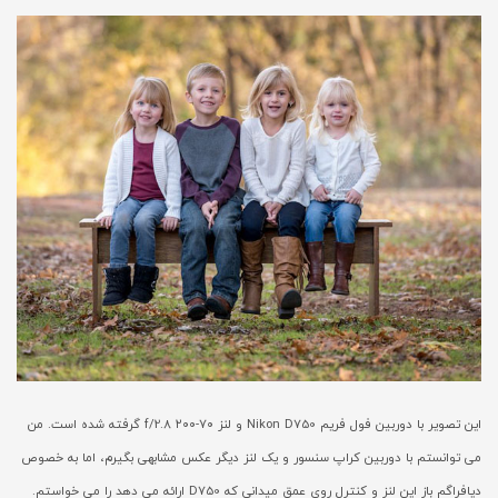
این تصویر با دوربین فول فریم Nikon D750 و لنز ۷۰-۲۰۰ f/2.8 گرفته شده است. من
می توانستم با دوربین کراپ سنسور و یک لنز دیگر عکس مشابهی بگیرم، اما به خصوص
دیافراگم باز این لنز و کنترل روی عمق میدانی که D750 ارائه می دهد را می خواستم.