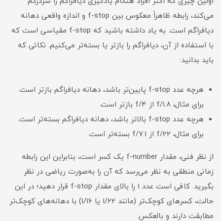
اولین چیزی که اکثر افراد هنگام یادگیری دیافراگم را سردرگم
می‌کند، رابطه ظاهراً معکوس بین f-stop و اندازه واقعی دهانه
دیافراگم است. به یاد داشته باشید که f-stop مقیاسی است که
با استفاده از آن، دیافراگم را بازتر یا بسته‌تر می‌کنیم. نکاتی که
باید بدانید:
هرچه عدد f-stop پایین‌تر باشد، دهانه دیافراگم بازتر است.
برای مثال، f/1.8 از f/4 بازتر است.
هرچه عدد f-stop بالاتر باشد، دهانه دیافراگم بسته‌تر است.
برای مثال، f/22 از f/7.1 بسته‌تر است.
از نظر فنی، مقدار f-number یک کسر است، بنابراین این رابطه
زمانی منطقی به نظر می‌رسد که آن را به‌صورت ریاضی در نظر
بگیرید. کافی است عدد 1 را بالای مقدار f-stop قرار دهید؛ در این
حالت، کسرهای کوچک‌تر (مانند 1/22 یا 1/16) با دهانه‌های کوچک‌تر
مطابقت دارند و بالعکس.