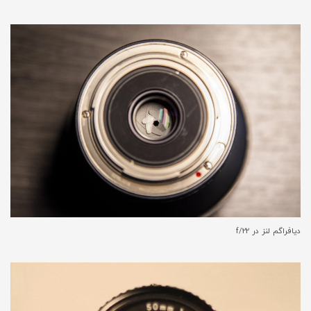
دیافراگم لنز در
f/22